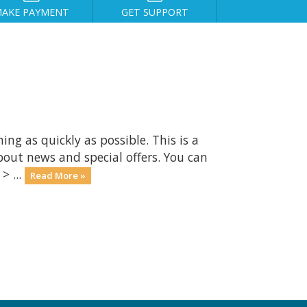
AKE PAYMENT
GET SUPPORT
 as quickly as possible. This is a
ut news and special offers. You can
> ...
Read More »