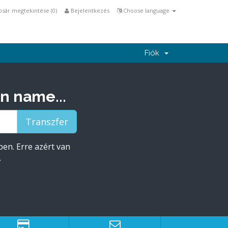
osár megtekintése (
0
)
Bejelentkezés
Choose language
Fiók
n name...
ben. Erre azért van
.