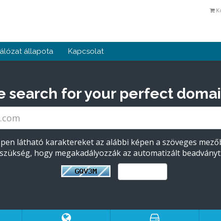
K
álózat állapota
Kapcsolat
e search for your perfect domai
képen látható karaktereket az alábbi képen a szöveges mező
szükség, hogy megakadályozzák az automatizált beadványt