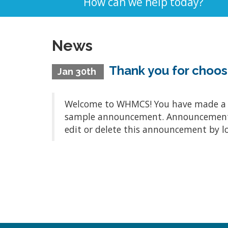
How can we help today?
News
Thank you for choo
Jan 30th
Welcome to WHMCS! You have made a gre
sample announcement. Announcements a
edit or delete this announcement by l