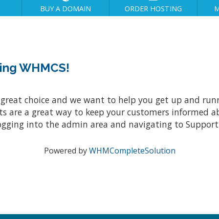
BUY A DOMAIN
ORDER HOSTING
M
sing WHMCS!
at choice and we want to help you get up and running
re a great way to keep your customers informed abo
ogging into the admin area and navigating to Support 
Powered by
WHMCompleteSolution